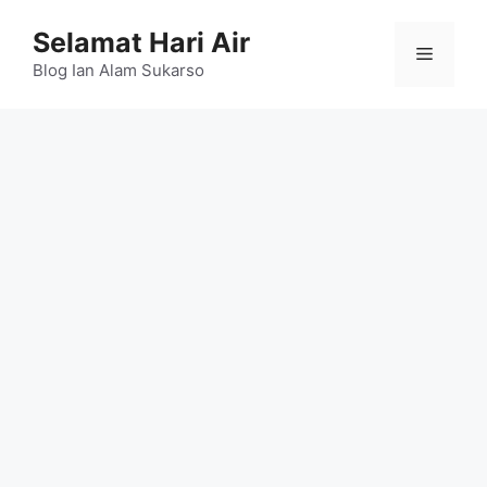
Skip
Selamat Hari Air
to
Menu
content
Blog Ian Alam Sukarso