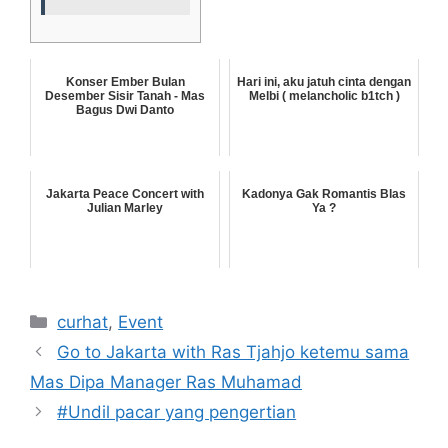
Konser Ember Bulan
Hari ini, aku jatuh cinta dengan
Desember Sisir Tanah - Mas
Melbi ( melancholic b1tch )
Bagus Dwi Danto
Jakarta Peace Concert with
Kadonya Gak Romantis Blas
Julian Marley
Ya ?
Categories
curhat
,
Event
Go to Jakarta with Ras Tjahjo ketemu sama
Mas Dipa Manager Ras Muhamad
#Undil pacar yang pengertian