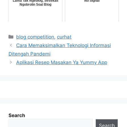
Lama Tak Ngeblog, Sesekali
No Signal
Ngobrolin Soal Blog
Categories
blog competition
,
curhat
Cara Memaksimalkan Teknologi Informasi
Ditengah Pandemi
Aplikasi Resep Masakan Ya Yummy App
Search
Search