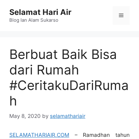
Skip
Selamat Hari Air
to
Menu
content
Blog Ian Alam Sukarso
Berbuat Baik Bisa
dari Rumah
#CeritakuDariRuma
h
May 8, 2020
by
selamathariair
SELAMATHARIAIR.COM
– Ramadhan tahun