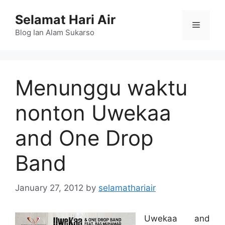
Skip
Selamat Hari Air
to
Menu
content
Blog Ian Alam Sukarso
Menunggu waktu
nonton Uwekaa
and One Drop
Band
January 27, 2012
by
selamathariair
Uwekaa and