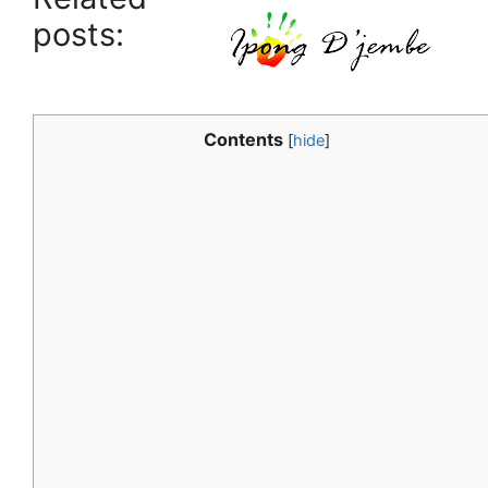
posts:
Contents
[
hide
]