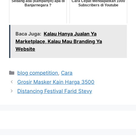
Sedang ada (kampanye) apa di
Cara Cepat Mendapatkan 1000
Banjarnegara ?
Subscribers di Youtube
Baca Juga:
Kalau Hanya Jualan Ya
Marketplace, Kalau Mau Branding Ya
Website
Categories
blog competition
,
Cara
Grosir Masker Kain Harga 3500
Distancing Festival Farid Stevy