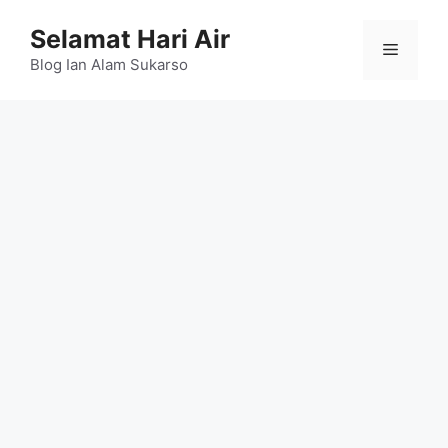
Skip
Selamat Hari Air
to
Menu
content
Blog Ian Alam Sukarso