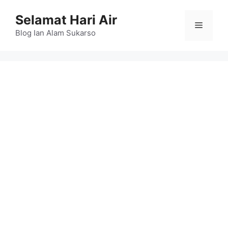
Skip
Selamat Hari Air
to
Menu
content
Blog Ian Alam Sukarso