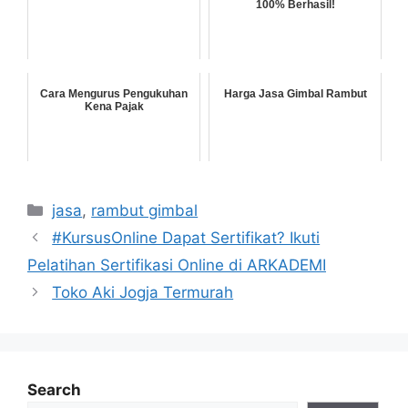
100% Berhasil!
Cara Mengurus Pengukuhan
Harga Jasa Gimbal Rambut
Kena Pajak
Categories
jasa
,
rambut gimbal
#KursusOnline Dapat Sertifikat? Ikuti
Pelatihan Sertifikasi Online di ARKADEMI
Toko Aki Jogja Termurah
Search