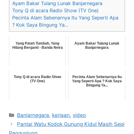
Ayam Bakar Tulang Lunak Banjarnegara
Tony Q di acara Radio Show (TV One)
Pecinta Alam Sebenarnya Itu Yang Seperti Apa
? Kok Saya Bingung Ya...
Yang Patah Tumbuh, Yang
Ayam Bakar Tulang Lunak
Hilang Berganti - Banda Neira
Banjarnegara
Tony Q di acara Radio Show
Pecinta Alam Sebenarnya Itu
(TV One)
Yang Seperti Apa ? Kok Saya
Bingung Ya...
Categories
Banjarnegara
,
kerjaan
,
video
Pantai Watu Kodok Gunung Kidul Masih Sepi
Pengunjung