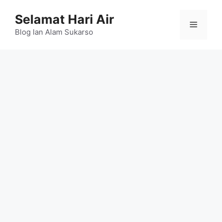
Skip
Selamat Hari Air
to
Menu
content
Blog Ian Alam Sukarso